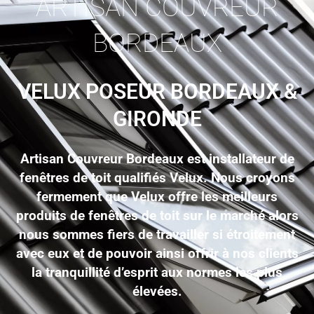
ARTISAN COUVREUR
BORDEAUX
VELUX POSEUR BORDEAUX &
GIRONDE
Artisan Couvreur Bordeaux est installateur de
fenêtres de toit qualifiés Velux. Nous croyons
fermement que Velux offre les meilleurs
produits de fenêtres de toit sur le marché alors
nous sommes fiers de travailler si étroitement
avec eux et de pouvoir ainsi offrir à nos clients
la tranquillité d’esprit aux normes les plus
élevées.